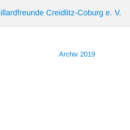
illardfreunde Creidlitz-Coburg e. V.
Archiv 2019​